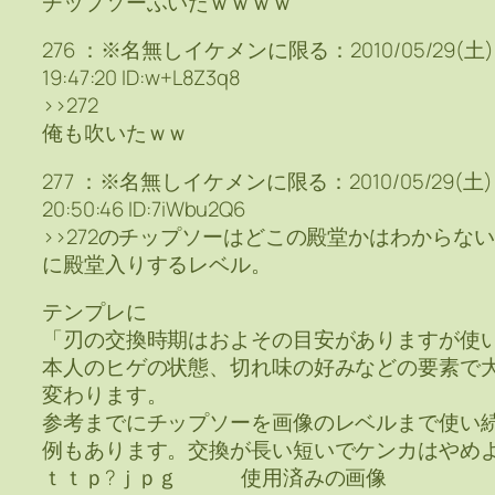
チップソーふいたｗｗｗｗ
276 ：※名無しイケメンに限る：2010/05/29(土)
19:47:20 ID:w+L8Z3q8
>>272
俺も吹いたｗｗ
277 ：※名無しイケメンに限る：2010/05/29(土)
20:50:46 ID:7iWbu2Q6
>>272のチップソーはどこの殿堂かはわからな
に殿堂入りするレベル。
テンプレに
「刃の交換時期はおよその目安がありますが使
本人のヒゲの状態、切れ味の好みなどの要素で
変わります。
参考までにチップソーを画像のレベルまで使い
例もあります。交換が長い短いでケンカはやめ
ｔｔｐ?ｊｐｇ 使用済みの画像