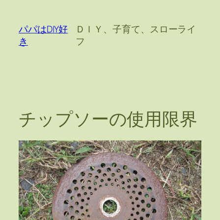
内
容
パパはDIY好
ＤＩＹ、子育て、スローライ
を
き
フ
ス
キ
ッ
プ
チップソーの使用限界