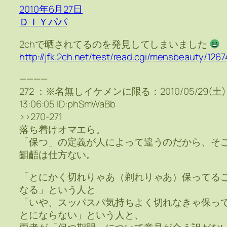
2010年6月27日
ＤＩＹパパ
2chで晒されてるのを発見してしまいました
http://jfk.2ch.net/test/read.cgi/mensbeauty/1267
————
272 ：※名無しイケメンに限る：2010/05/29(土)
13:06:05 ID:phSmWaBb
>>270-271
落ち着けオマエら。
「保つ」の定義が人によって違うのだから、そ
齟齬は仕方ない。
「とにかく切れりゃあ（剃れりゃあ）保ってる
なる」という人と
「いや、スッパスパ気持ちよく切れなきゃ保っ
とにならない」という人と、