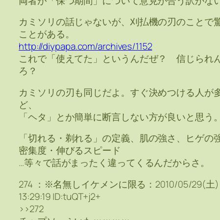
両者が「保つ期間」について意見が合う訳がな
カミソリの話じゃないが、刈払機の刃のことで
ことがある。
http://diypapa.com/archives/1152
これで「使えてた」というんだぜ？ 信じられ
ろ？
カミソリの刃も同じだよ。すぐ決めつける人が
ど、
「ヘタ」とか簡単に断言しない方が良いと思う
「切れる・剃れる」の定義、肌の強さ、ヒゲの
密集度・伸びるスピード
…等々で話がまったく違ってくるんだからさ。
274 ：※名無しイケメンに限る：2010/05/29(土)
13:29:19 ID:tuQT+j2+
>>272