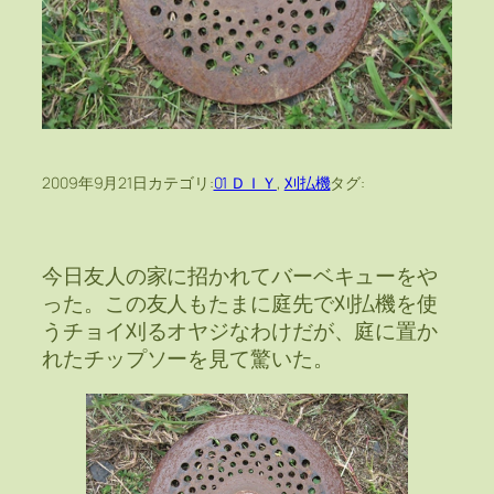
2009年9月21日
カテゴリ:
01 ＤＩＹ
, 
刈払機
タグ:
今日友人の家に招かれてバーベキューをや
った。この友人もたまに庭先で刈払機を使
うチョイ刈るオヤジなわけだが、庭に置か
れたチップソーを見て驚いた。