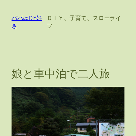
内
容
パパはDIY好
ＤＩＹ、子育て、スローライ
を
き
フ
ス
キ
ッ
プ
娘と車中泊で二人旅