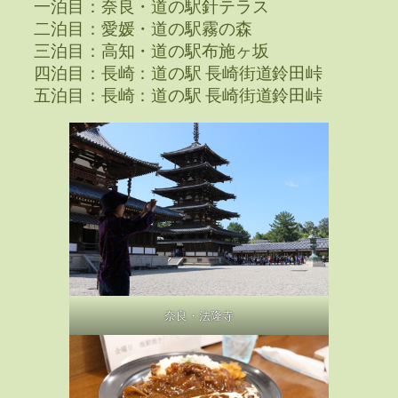
一泊目：奈良・道の駅針テラス
二泊目：愛媛・道の駅霧の森
三泊目：高知・道の駅布施ヶ坂
四泊目：長崎：道の駅 長崎街道鈴田峠
五泊目：長崎：道の駅 長崎街道鈴田峠
奈良・法隆寺