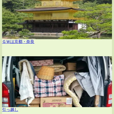
ＧＷは京都・奈良
引っ越し