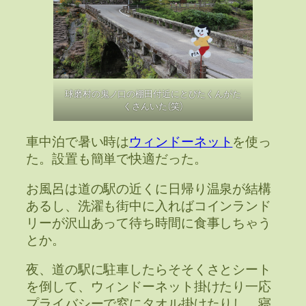
球磨村の鬼ノ口の棚田付近にとびたくんがた
くさんいた(笑)
車中泊で暑い時は
ウィンドーネット
を使っ
た。設置も簡単で快適だった。
お風呂は道の駅の近くに日帰り温泉が結構
あるし、洗濯も街中に入ればコインランド
リーが沢山あって待ち時間に食事しちゃう
とか。
夜、道の駅に駐車したらそそくさとシート
を倒して、ウィンドーネット掛けたり一応
プライバシーで窓にタオル掛けたりし、寝