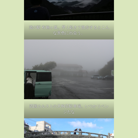
道の駅 布施ヶ坂。早く起きて散歩するとこん
な景色に出会う。
四国カルストの天狗荘駐車場。いつかリベン
ジだな