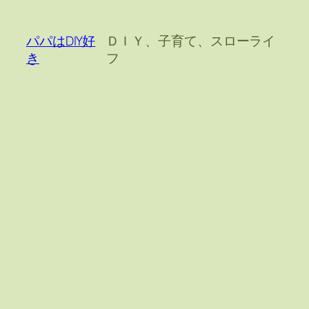
内
容
パパはDIY好
ＤＩＹ、子育て、スローライ
を
き
フ
ス
キ
ッ
プ