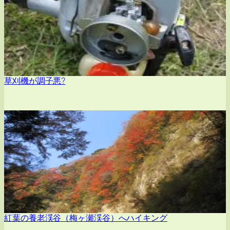
草刈機が調子悪?
紅葉の養老渓谷（梅ヶ瀬渓谷）へハイキング