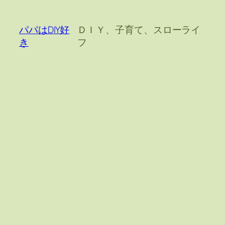
内
容
パパはDIY好
ＤＩＹ、子育て、スローライ
を
き
フ
ス
キ
ッ
プ