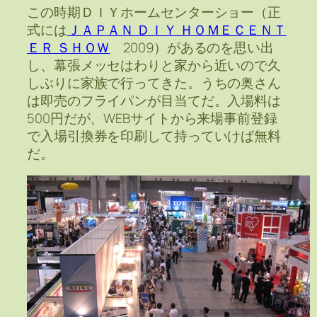
この時期ＤＩＹホームセンターショー（正
式には
ＪＡＰＡＮ ＤＩＹ ＨＯＭＥＣＥＮＴ
ＥＲ ＳＨＯＷ
2009）があるのを思い出
し、幕張メッセはわりと家から近いので久
しぶりに家族で行ってきた。うちの奥さん
は即売のフライパンが目当てだ。入場料は
500円だが、WEBサイトから来場事前登録
で入場引換券を印刷して持っていけば無料
だ。