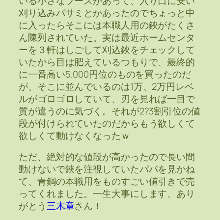
いる小さなブースがあって、入り口に安い
刈り込みバサミとかあったのでちょっと中
に入ったらそこには本職人用の鋏がたくさ
ん陳列されていた。実は最近ホームセンタ
ーを３軒はしごして刈込鋏をチェックして
いたから目は肥えているつもりで、最終的
に一番高い5,000円位のものを買ったのだ
が、そこに並んでいるのは1万、2万円レベ
ルがゴロゴロしていて、刃を見れば一目で
質が違うのに気づく。それが2?3割引位の値
段が付けられていたのだからもう欲しくて
欲しくて動けなくなったｗ
ただ、絶対的な値段が高かったので長い間
動けないで鋏を注視していたパパを見かね
て、青鋼の本職用をものすごい値引きで売
ってくれました。一生大事にします、あり
がとう
三木章
さん！