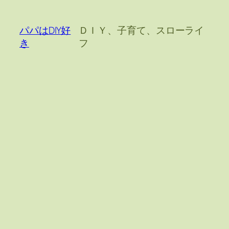
内
容
パパはDIY好
ＤＩＹ、子育て、スローライ
を
き
フ
ス
キ
ッ
プ