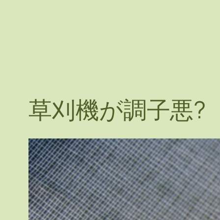
草刈機が調子悪?