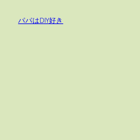
内
容
パパはDIY好き
を
ス
キ
ッ
プ