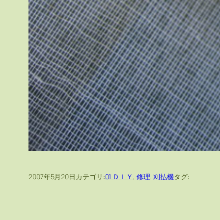
2007年5月20日
カテゴリ:
01 ＤＩＹ
, 
修理
, 
刈払機
タグ: