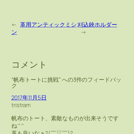
←
革用アンティックミシ
刈込鋏ホルダー
ン
→
コメント
“帆布トートに挑戦” への3件のフィードバッ
ク
2017年11月5日
tristram
帆布のトート、素敵なものが出来そうです
ね^^
革も良いなぁ?(￣▽￣)?