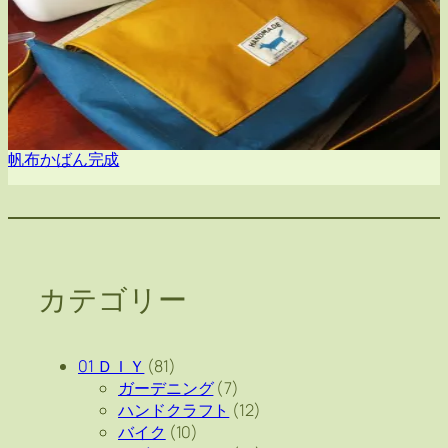
帆布かばん完成
カテゴリー
01 ＤＩＹ
(81)
ガーデニング
(7)
ハンドクラフト
(12)
バイク
(10)