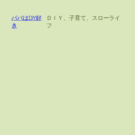
内
容
パパはDIY好
ＤＩＹ、子育て、スローライ
を
き
フ
ス
キ
ッ
プ